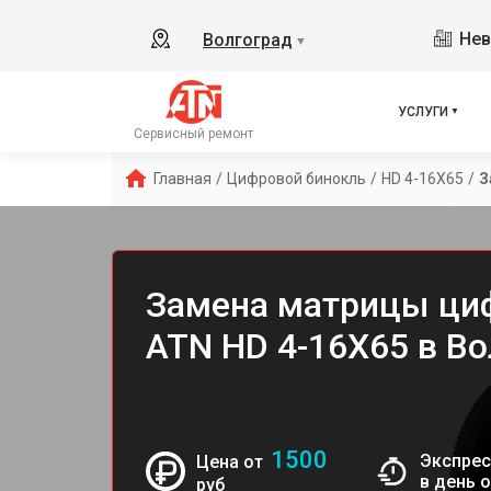
Нев
Волгоград
▼
УСЛУГИ
Сервисный ремонт
Главная
/
Цифровой бинокль
/
HD 4-16X65
/
З
Замена матрицы ци
ATN HD 4-16X65 в В
1500
Экспрес
Цена от
в день 
руб