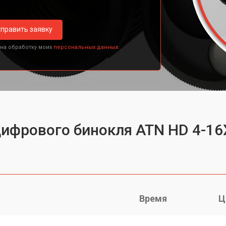
править заявку
 на обработку моих
персональных данных.
цифрового бинокля ATN HD 4-1
Время
Ц