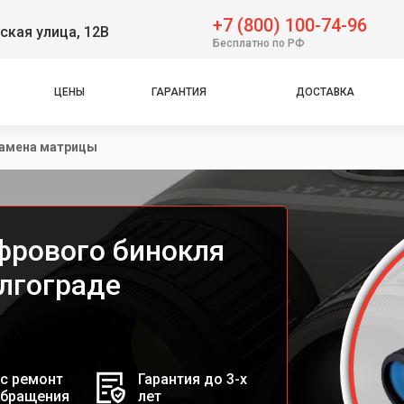
+7 (800) 100-74-96
ская улица, 12В
Бесплатно по РФ
ЦЕНЫ
ГАРАНТИЯ
ДОСТАВКА
амена матрицы
фрового бинокля
олгограде
с ремонт
Гарантия до 3-х
обращения
лет