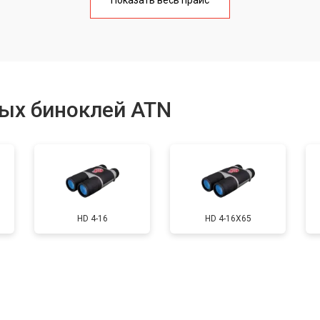
Показать весь прайс
от 90 мин
о
ия
от 90 мин
о
ых биноклей ATN
от 40 мин
о
льных полос в видоискателе
от 150 мин
о
HD 4-16
HD 4-16X65
от 40 мин
о
от 70 мин
о