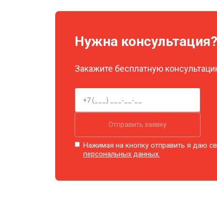
Замена объективов с улучшением 
Нужна консультация
Замена шим контроллера
Закажите бесплатную консультацию
Замена микросхемы усилителя
Ремонт цепи питания
Отправить заявку
Замена модуля Wi-Fi
Нажимая на кнопку отправить я даю св
персональных данных.
Замена USB порта
Замена процессора