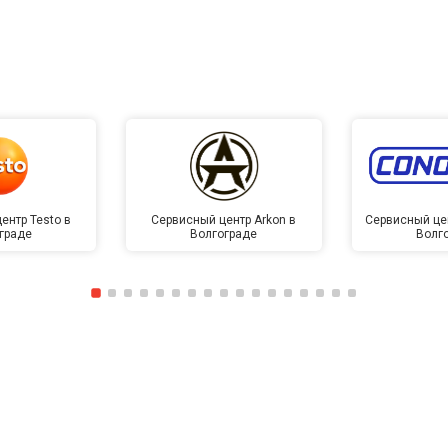
от 40 мин
о
от 130 мин
о
от 40 мин
о
ентр Testo в
Сервисный центр Arkon в
Сервисный це
граде
Волгограде
Волг
овление)
от 60 мин
о
лаги
от 40 мин
о
от 60 мин
о