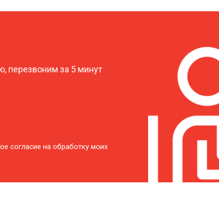
характеристик
от 50 мин
о
?
от 50 мин
о
, перезвоним за 5 минут
от 40 мин
о
от 50 мин
о
от 60 мин
о
ое согласие на обработку моих
от 40 мин
о
от 50 мин
о