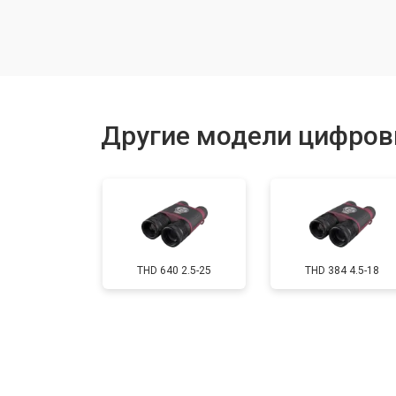
Замена энкодера управления
Исправление инверсии изображен
Другие модели цифров
Ремонт встроенного дальнометра
Устранение вертикально-горизонта
THD 640 2.5-25
THD 384 4.5-18
Чистка бинокля
Юстировка бинокля