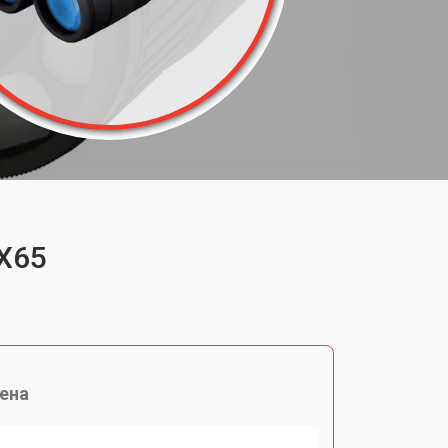
6X65
ена